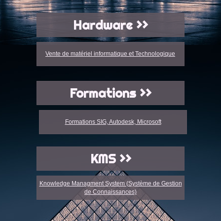
Hardware >>
Vente de matériel informatique et Technologique
Formations >>
Formations SIG, Autodesk, Microsoft
KMS >>
Knowledge Managment System (Système de Gestion
de Connaissances)